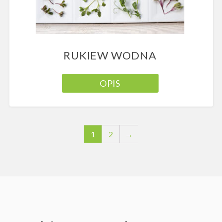
RUKIEW WODNA
OPIS
1
2
→