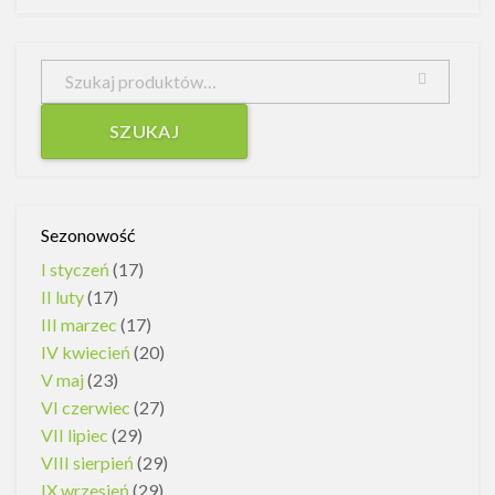
SZUKAJ
Sezonowość
I styczeń
(17)
II luty
(17)
III marzec
(17)
IV kwiecień
(20)
V maj
(23)
VI czerwiec
(27)
VII lipiec
(29)
VIII sierpień
(29)
IX wrzesień
(29)